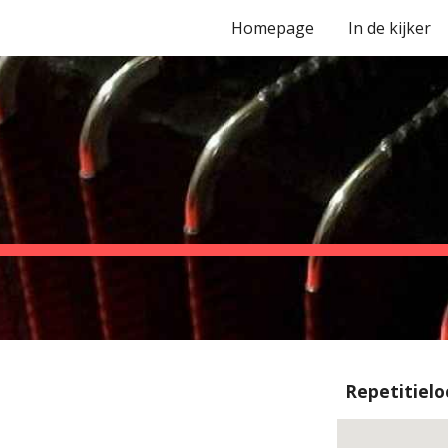
Homepage
In de kijker
ip to main content
Skip to navigat
Repetitielo