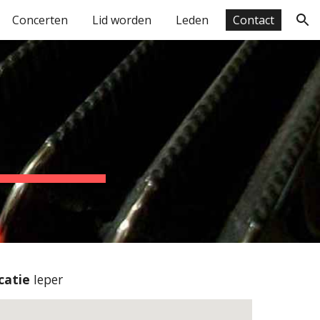
Concerten
Lid worden
Leden
Contact
ion
catie
Ieper