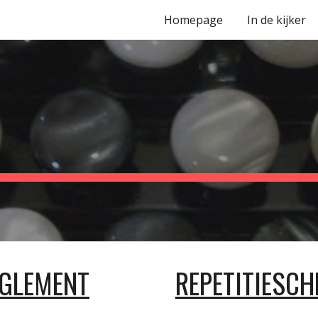
Homepage
In de kijker
ip to main content
Skip to navigat
EGLEMENT
REPETITIESC