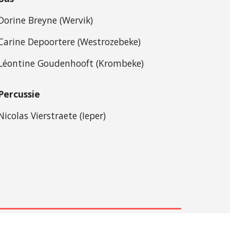
Dorine Breyne (Wervik)
Carine Depoortere (Westrozebeke)
Léontine Goudenhooft (Krombeke)
Percussie
Nicolas Vierstraete (Ieper)