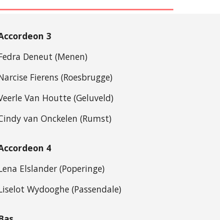
Accordeon 3
Fedra Deneut (Menen)
Narcise Fierens (Roesbrugge)
Veerle Van Houtte (Geluveld)
Cindy van Onckelen (Rumst)
Accordeon 4
Lena Elslander (Poperinge)
Liselot Wydooghe (Passendale)
Bas