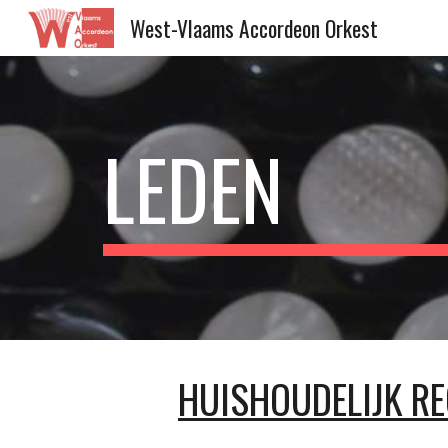
West-Vlaams Accordeon Orkest
Sk
LEDEN
HUISHOUDELIJK R